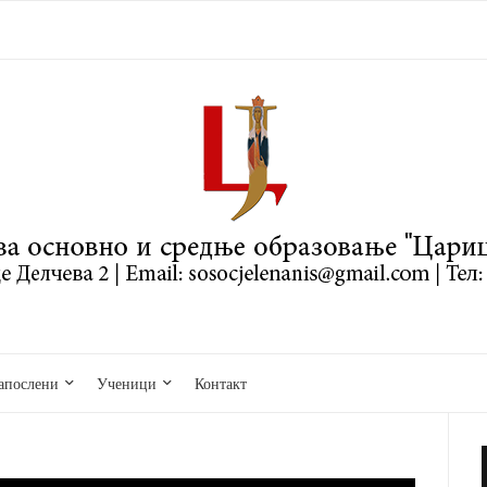
апослени
Ученици
Контакт