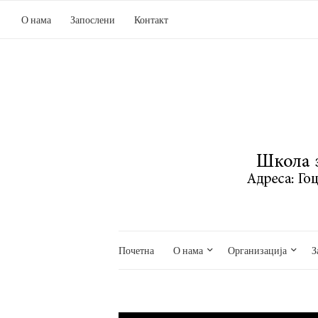
О нама
Запослени
Контакт
Почетна
О нама
Организација
З