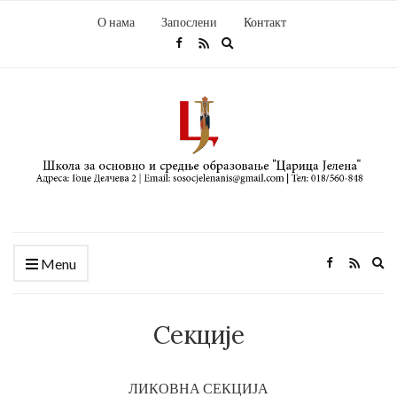
О нама
Запослени
Контакт
Expand
search
form
Ex
Menu
se
fo
Секције
ЛИКОВНА СЕКЦИЈА