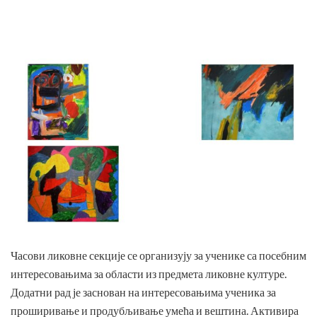
Часови ликовне секције се организују за ученике са посебним
интересовањима за области из предмета ликовне културе.
Додатни рад је заснован на интересовањима ученика за
проширивање и продубљивање умећа и вештина. Активира