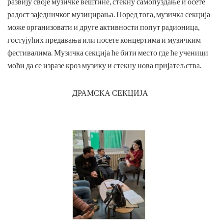
развију своје музичке вештине, стекну самопуздање и осете
радост заједничког музицирања. Поред тога, музичка секција
може организовати и друге активности попут радионица,
гостујућих предавања или посете концертима и музичким
фестивалима. Музичка секција ће бити место где ће ученици
моћи да се изразе кроз музику и стекну нова пријатељства.
ДРАМСКА СЕКЦИЈА