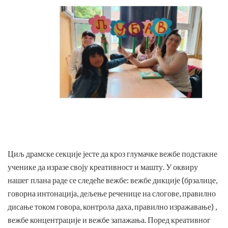
Циљ драмске секције јесте да кроз глумачке вежбе подстакне
ученике да изразе своју креативност и машту. У оквиру
нашег плана раде се следеће вежбе: вежбе дикције (брзалице,
говорна интонација, дељење реченице на слогове, правилно
дисање током говора, контрола даха, правилно изражавање) ,
вежбе концентрације и вежбе запажања. Поред креативног