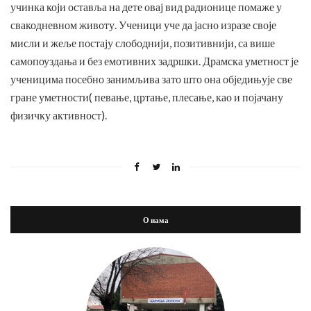
учинка који оставља на дете овај вид радионице помаже у
свакодневном животу. Ученици уче да јасно изразе своје
мисли и жеље постају слободнији, позитивнији, са више
самопоуздања и без емотивних задршки. Драмска уметност је
ученицима посебно занимљива зато што она обједињује све
гране уметности( певање, цртање, плесање, као и појачану
физичку активност).
О нама