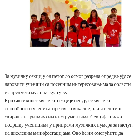
За музичку секцију од петог до осмог разреда опредељују се
даровити ученици са посебним интересовањима за области
из предмета музичке културе.
Кроз активност музичке секције негују се музичке
способности ученика, пре свега вокалне, али и вештине
свирања на ритмичким инструментима. Секција пружа
подршку ученицима у припреми музичких нумера за наступ
на школским манифестацијама. Ово ће им омогућити да