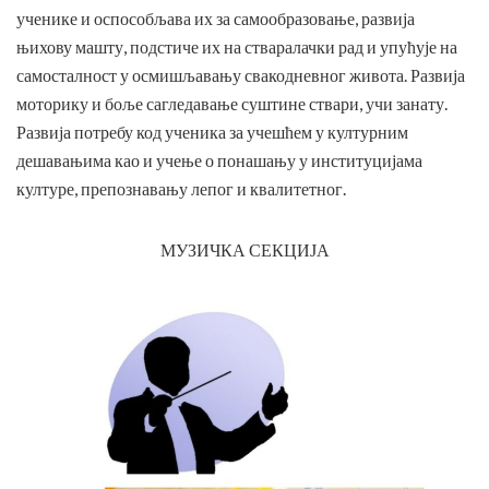
ученике и оспособљава их за самообразовање, развија
њихову машту, подстиче их на стваралачки рад и упућује на
самосталност у осмишљавању свакодневног живота. Развија
моторику и боље сагледавање суштине ствари, учи занату.
Развија потребу код ученика за учешћем у културним
дешавањима као и учење о понашању у институцијама
културе, препознавању лепог и квалитетног.
МУЗИЧКА СЕКЦИЈА