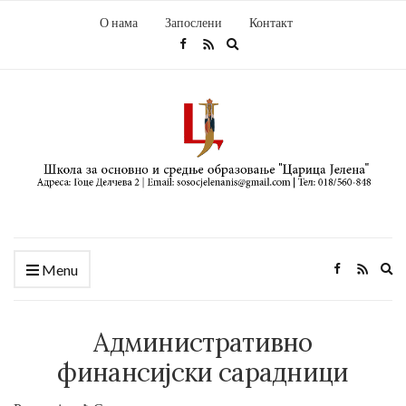
О нама
Запослени
Контакт
Expand
search
form
Ex
Menu
se
fo
Административно
финансијски сарадници