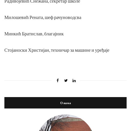
Радивојевић Снежана, секретар школе
Милошевић Рената, шеф рачуноводсва
Минкић Братислав, благајник
Стојаноски Христијан, техничар за машине и уређаје
О нама