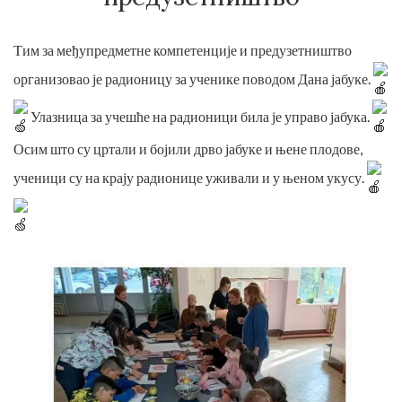
Тим за међупредметне компетенције и предузетништво
организовао је радионицу за ученике поводом Дана јабуке.
Улазница за учешће на радионици била је управо јабука.
Осим што су цртали и бојили дрво јабуке и њене плодове,
ученици су на крају радионице уживали и у њеном укусу.