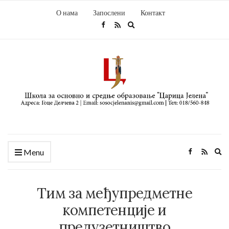
О нама
Запослени
Контакт
Expand
search
form
Ex
Menu
se
fo
Тим за међупредметне
компетенције и
предузетништво