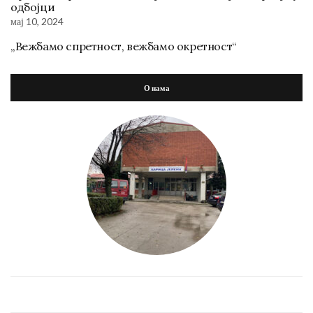
одбојци
мај 10, 2024
„Вежбамо спретност, вежбамо окретност“
О нама