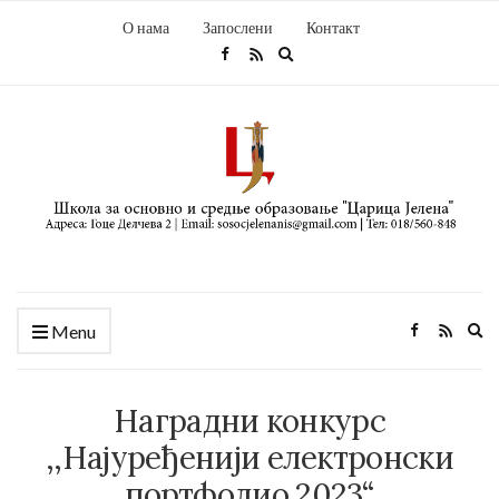
О нама
Запослени
Контакт
Expand
search
form
Ex
Menu
se
fo
Наградни конкурс
,,Најуређенији електронски
портфолио 2023“