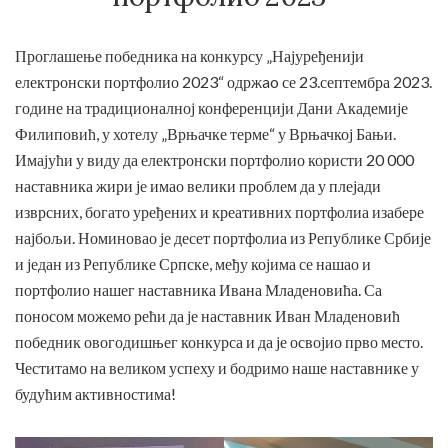
Проглашење победника на конкурсу „Најуређенији
електронски портфолио 2023“ одржao се 23.септембра 2023.
године на традиционалној конференцији Дани Академије
Филиповић, у хотелу „Врњачке терме“ у Врњачкој Бањи.
Имајући у виду да електронски портфолио користи 20 000
наставника жири је имао велики проблем да у плејади
изврсних, богато уређених и креативних портфолиа изабере
најбољи. Номиновао је десет портфолиа из Републике Србије
и један из Републике Српске, међу којима се нашао и
портфолио нашег наставника Ивана Младеновића. Са
поносом можемо рећи да је наставник Иван Младеновић
победник овогодишњег конкурса и да је освојио прво место.
Честитамо на великом успеху и бодримо наше наставнике у
будућим активностима!