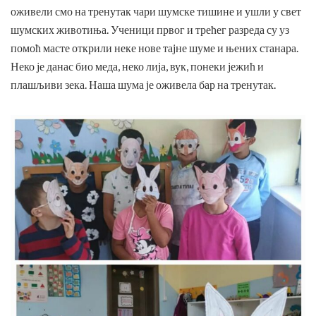
оживели смо на тренутак чари шумске тишине и ушли у свет
шумских животиња. Ученици првог и трећег разреда су уз
помоћ масте открили неке нове тајне шуме и њених станара.
Неко је данас био меда, неко лија, вук, понеки јежић и
плашљиви зека. Наша шума је оживела бар на тренутак.