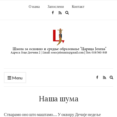
О нама
Запослени
Контакт
Expand
search
form
Ex
Menu
se
fo
Наша шума
Стварамо оно што маштамо…. У оквиру Дечије недеље