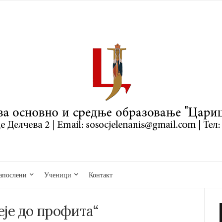
апослени
Ученици
Контакт
еје до профита“