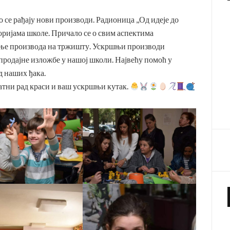
 се рађају нови производи. Радионица ,,Од идеје до
оријама школе. Причало се о свим аспектима
рање производа на тржишту. Ускршњи производи
продајне изложбе у нашој школи. Највећу помоћ у
д наших ђака.
катни рад краси и ваш ускршњи кутак.