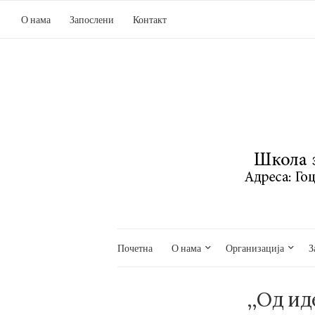
О нама
Запослени
Контакт
Почетна
О нама
Организација
З
,,Од ид