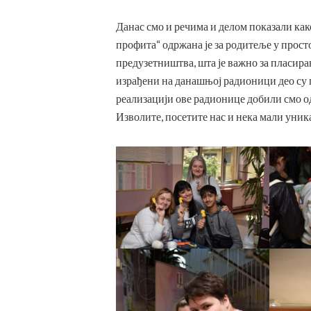
Данас смо и речима и делом показали како
профита“ одржана је за родитеље у прост
предузетништва, шта је важно за пласи
израђени на данашњој радионици део су 
реализацији ове радионице добили смо о
Изволите, посетите нас и нека мали уни