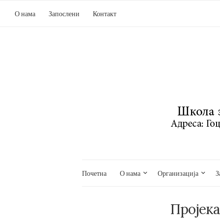
О нама
Запослени
Контакт
Почетна
О нама
Организација
З
Пројека