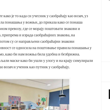
како је то када си учесник у саобраћају као возач, уз
ла понашања у вожњи, до приказа како се понаша
авном превозу, где се морају поштовати знакови и
, припрема и израда саобраћајних знакова, на
 потом су се направљени саобраћајни знакови
тивност се односила на поштовање правила понашања у
амо, како би нам вожња била удобна и безбрижна.
љали маске како би ушли у улогу и на крају симулирали
о возач и ученик као путник у саобраћају.