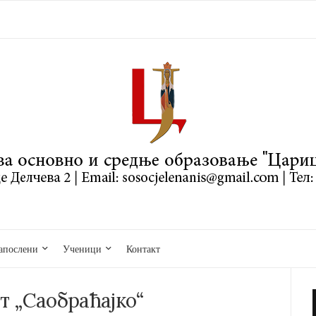
апослени
Ученици
Контакт
т „Саобраћајко“