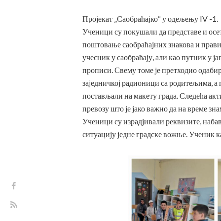
Пројекат „Саобраћајко“ у одељењу IV -1.
Ученици су покушали да представе и осете 
поштовање саобраћајних знакова и прави
учесник у саобраћају, али као путник у ј
прописи. Свему томе је претходио одабир
заједничкој радионици са родитељима, а
постављали на макету града. Следећа ак
превозу што је јако важно да на време зн
Ученици су израдјивали реквизите, набав
ситуацију једне градске вожње. Ученик ка