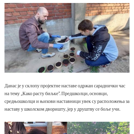
Данас је у склопу пројектне наставе одржан сараднички час
на тему „Како расту биљке“. Предшколци, основци,
средњошколци и њихови наставници увек су расположења за
наставу у школском дворишту, јер у друштву се боље учи.