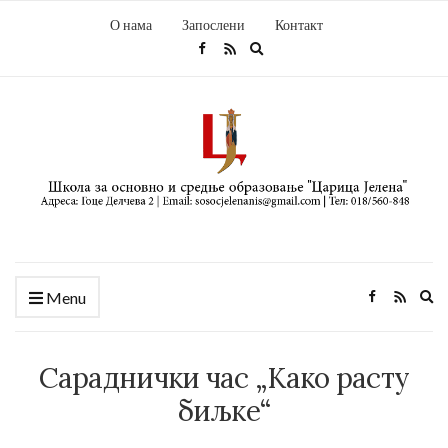
О нама
Запослени
Контакт
Expand
search
form
Ex
Menu
se
fo
Сараднички час „Како расту
биљке“