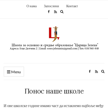
О нама
Запослени
Контакт
Expand
search
form
Ex
Menu
se
fo
Понос наше школе
И ове школске године имамо част да истакнемо најбоље међу