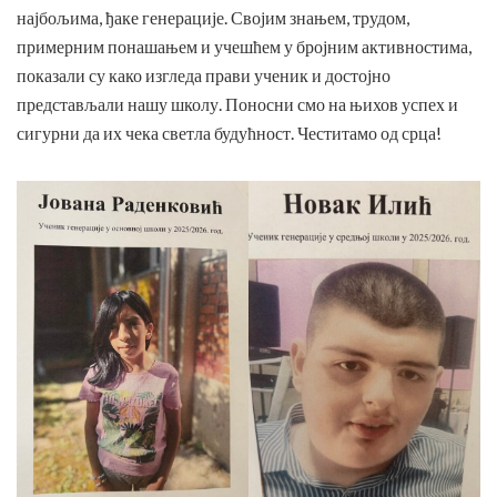
најбољима, ђаке генерације. Својим знањем, трудом,
примерним понашањем и учешћем у бројним активностима,
показали су како изгледа прави ученик и достојно
представљали нашу школу. Поносни смо на њихов успех и
сигурни да их чека светла будућност. Честитамо од срца!