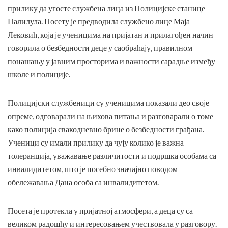
прилику да угосте службена лица из Полицијске станице
Палилула. Посету је предводила
службено лице Маја
Лековић, која је ученицима на пријатан и прилагођен начин
говорила о безбедности деце у саобраћају, правилном
понашању у јавним просторима и важности сарадње између
школе и полиције.
Полицијски службеници су ученицима показали део своје
опреме, одговарали на њихова питања и разговарали о томе
како полиција свакодневно брине о безбедности грађана.
Ученици су имали прилику да чују колико је важна
толеранција, уважавање различитости и подршка особама са
инвалидитетом, што је посебно значајно поводом
обележавања Дана особа са инвалидитетом.
Посета је протекла у пријатној атмосфери, а деца су са
великом радошћу и интересовањем учествовала у разговору.