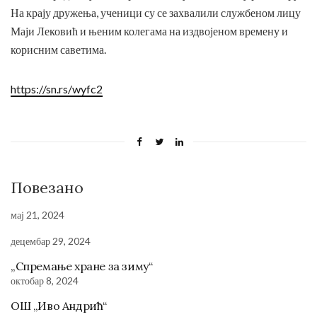
На крају дружења, ученици су се захвалили службеном лицу
Маји Лековић и њеним колегама на издвојеном времену и
корисним саветима.
https://sn.rs/wyfc2
Повезано
мај 21, 2024
децембар 29, 2024
„Спремање хране за зиму“
октобар 8, 2024
ОШ „Иво Андрић“