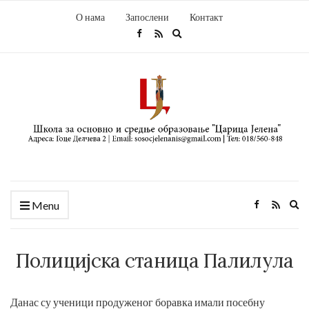
О нама
Запослени
Контакт
Expand
search
form
Ex
Menu
se
fo
Полицијска станица Палилула
Данас су ученици продуженог боравка имали посебну