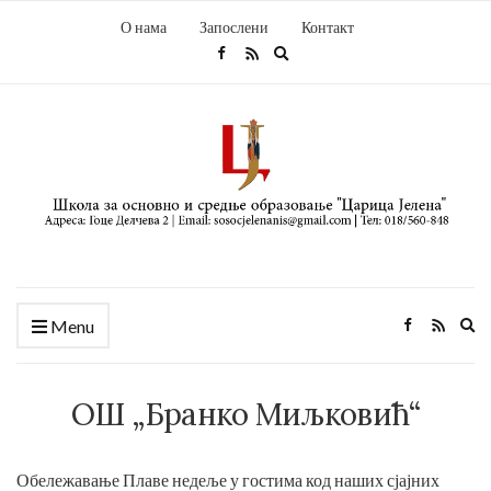
О нама
Запослени
Контакт
Expand
search
form
Ex
Menu
se
fo
ОШ „Бранко Миљковић“
Обележавање Плаве недеље у гостима код наших сјајних