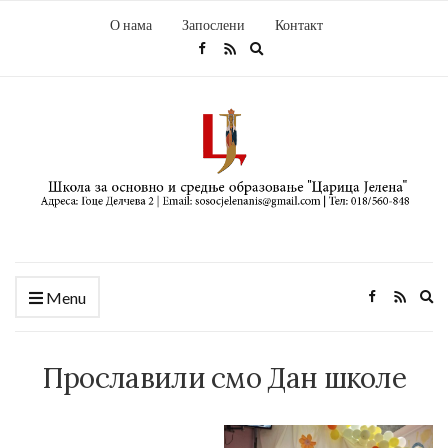
О нама
Запослени
Контакт
Expand
search
form
Ex
Menu
se
fo
Прославили смо Дан школе