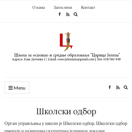
О нама
Запослени
Контакт
Expand
search
form
Ex
Menu
se
fo
Школски одбор
Орган управљања у школи је Школски одбор. Школски одбор
именује и разрешава скупштина јединице локалне