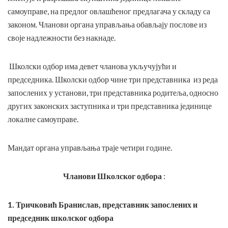
самоуправе, на предлог овлашћеног предлагача у складу са
законом. Чланови органа управљања обављају послове из
своје надлежности без накнаде.
Школски одбор има девет чланова укључујући и
председника. Школски одбор чине три представника из реда
запослених у установи, три представника родитеља, односно
других законских заступника и три представника јединице
локалне самоуправе.
Мандат органа управљања траје четири године.
Чланови Школског одбора
:
1. Тричковић Бранислав, представник запослених и
председник школског одбора