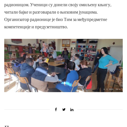
радионицом. Ученици су донели своју омиљену књигу,
читали бајке и разговарали о њиховим јунацима.
Организатор радионице је био Тим за међупредметне
компетенције и предузетништво.