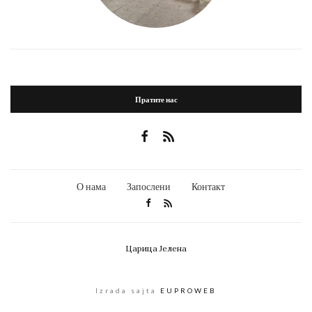
Пратите нас
О нама
Запослени
Контакт
Царица Јелена
Izrada sajta
EUPROWEB