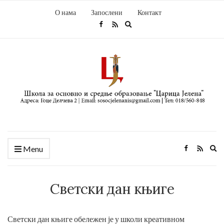
О нама
Запослени
Контакт
Expand
search
form
Ex
Menu
se
fo
Светски дан књиге
Светски дан књиге обележен је у школи креативном