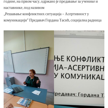
године, на првом часу, одржано је предавање за ученике и
наставнике, под називом
„Решавање конфликтних ситуација – Асертивност у
комуникацији“ Предавач Гордана Тасић, социјална радница