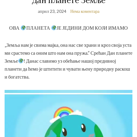
Дан планете Земље
април 23, 2024
Нема коментара
ОВА
ПЛАНЕТА
ЈЕ ЈЕДИНИ ДОМ КОЈИ ИМАМО
„Земља нам је свима мајка, она нас све храни и кроз своја уста
ми срастемо са оним што нам она пружа.“ Срећан Дан планете
Земље
! Данас славимо уз обећање нашој предивној
планети да ћемо је штитити и чувати њену природну раскош
и богатства.