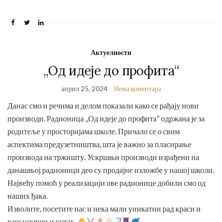
Актуелности
,,Од идеје до профита“
април 25, 2024
Нема коментара
Данас смо и речима и делом показали како се рађају нови
производи. Радионица ,,Од идеје до профита“ одржана је за
родитеље у просторијама школе. Причало се о свим
аспектима предузетништва, шта је важно за пласирање
производа на тржишту. Ускршњи производи израђени на
данашњој радионици део су продајне изложбе у нашој школи.
Највећу помоћ у реализацији ове радионице добили смо од
наших ђака.
Изволите, посетите нас и нека мали уникатни рад краси и
ваш ускршњи кутак.