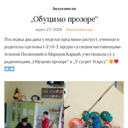
Актуелности
„Обуцимо прозоре“
април 27, 2024
Нема коментара
Последња два дана у недељи пред мини распуст, ученици и
родитељи одељења I-2 i II-1 заједно са својим наставницама
Јеленом Пилиповић и Маријом Каркић, учествовали су у
радионицама „Обуцимо прозоре“ и „У сусрет Ускрсу“.