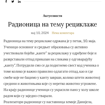
Актуелности
Радионица на тему рециклаже
мај 10, 2024
Нема коментара
Радионица на тему рециклаже одржана је у петак, 10. маја.
Ученици основног и средњег образовања су активно
учествовали бојећи „канте“ за рециклажу у одређене боје и
разврставали отпад приказан на сликама у одговарајућу
„канту“. Потрудили смо се да подигнемо свест код ученика о
томе колико је важно правилно одлагати отпад, као и где
смеће које не бацимо у канту заврши, колико штети животној
средини и животињама које су неретко животно угрожене.
На крају радионице ученици су украсили пано у холу школе
радом који су заједно стварали.
Реализатори радионице су наставница хемије Данијела,