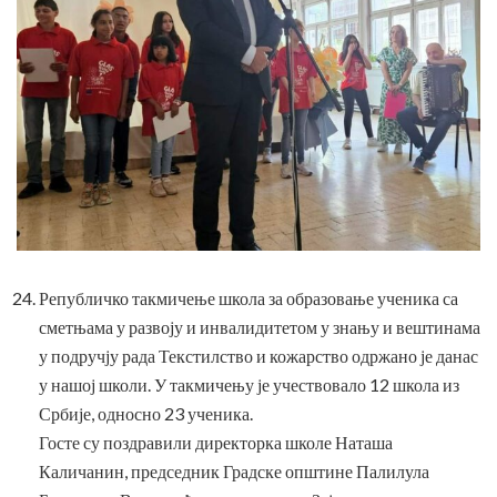
Републичко такмичење школа за образовање ученика са
сметњама у развоју и инвалидитетом у знању и вештинама
у подручју рада Текстилство и кожарство одржано је данас
у нашој школи. У такмичењу је учествовало 12 школа из
Србије, односно 23 ученика.
Госте су поздравили директорка школе Наташа
Каличанин, председник Градске општине Палилула