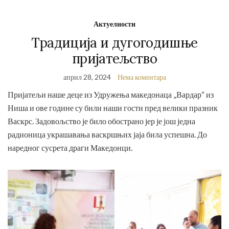
Актуелности
Традиција и дугогодишње
пријатељство
април 28, 2024
Нема коментара
Пријатељи наше деце из Удружења македонаца „Вардар“ из
Ниша и ове године су били наши гости пред велики празник
Васкрс. Задовољство је било обострано јер је још једна
радионица украшавања васкршњих јаја била успешна. До
наредног сусрета драги Македонци.