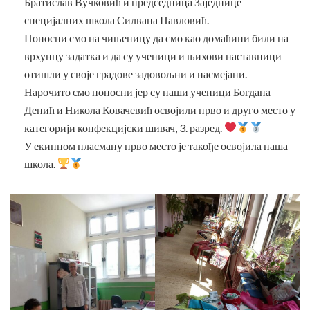
Братислав Вучковић и председница Заједнице
специјалних школа Силвана Павловић.
Поносни смо на чињеницу да смо као домаћини били на
врхунцу задатка и да су ученици и њихови наставници
отишли у своје градове задовољни и насмејани.
Нарочито смо поносни јер су наши ученици Богдана
Денић и Никола Ковачевић освојили прво и друго место у
категорији конфекцијски шивач, 3. разред.
У екипном пласману прво место је такође освојила наша
школа.