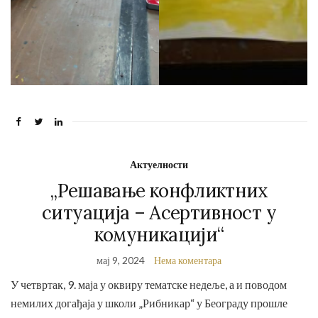
Актуелности
„Решавање конфликтних
ситуација – Асертивност у
комуникацији“
мај 9, 2024
Нема коментара
У четвртак, 9. маја у оквиру тематске недеље, а и поводом
немилих догађаја у школи „Рибникар“ у Београду прошле