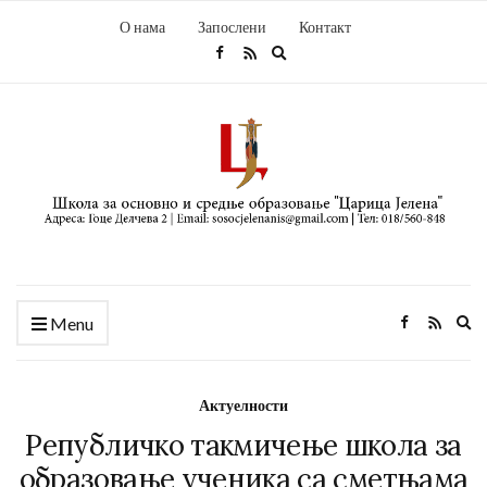
О нама
Запослени
Контакт
Expand
search
form
Ex
Menu
se
fo
Актуелности
Републичко такмичење школа за
образовање ученика са сметњама