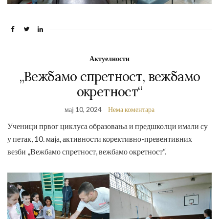
Актуелности
„Вежбамо спретност, вежбамо
окретност“
мај 10, 2024
Нема коментара
Ученици првог циклуса образовања и предшколци имали су
у петак, 10. маја, активности корективно-превентивних
везби „Вежбамо спретност, вежбамо окретност“.